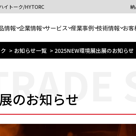
イトーク/HYTORC
納
品情報
企業情報
サービス
産業事例
技術情報
お客
ーク
>
お知らせ一覧
>
2025NEW環境展出展のお知らせ
TRADE
出展のお知らせ