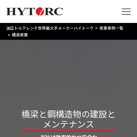
>
油圧トルクレンチ世界最大手メーカーハイトーク
産業事例一覧
>
橋梁産業
橋
梁
と
鋼
構
造
物
の
建
設
と
メ
ン
テ
ナ
ン
ス