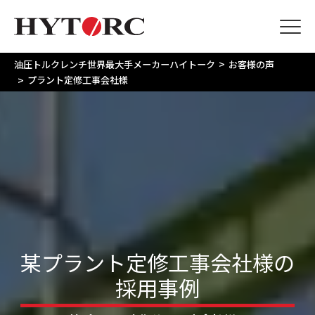
>
油圧トルクレンチ世界最大手メーカーハイトーク
お客様の声
>
プラント定修工事会社様
某
プ
ラ
ン
ト
定
修
工
事
会
社
様
の
採
用
事
例